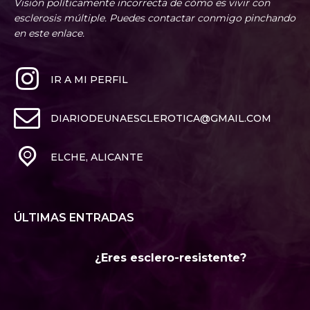
Visión políticamente incorrecta de cómo es vivir con
esclerosis múltiple. Puedes contactar conmigo pinchando
en este enlace.
IR A MI PERFIL
DIARIODEUNAESCLEROTICA@GMAIL.COM
ELCHE, ALICANTE
ÚLTIMAS ENTRADAS
¿Eres esclero-resistente?