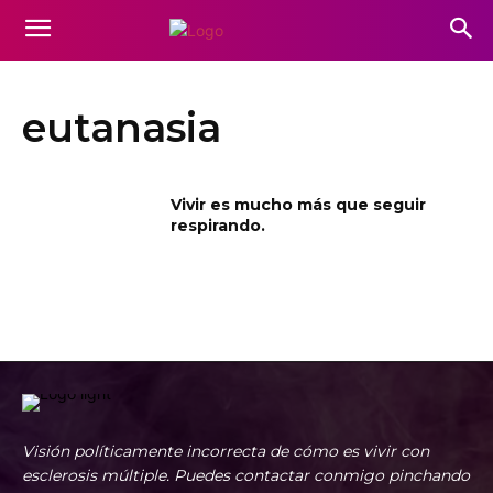
eutanasia
Vivir es mucho más que seguir
respirando.
Visión políticamente incorrecta de cómo es vivir con
esclerosis múltiple. Puedes contactar conmigo pinchando