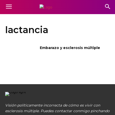
lactancia
Embarazo y esclerosis múltiple
Visión políticamente incorrecta de cómo es vivir con
esclerosis múltiple. Puedes contactar conmigo pinchando