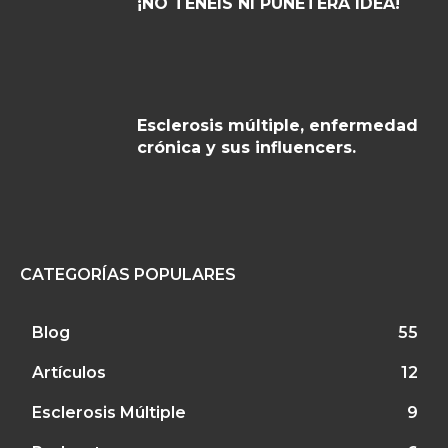
¡NO TENÉIS NI PUÑETERA IDEA!
Esclerosis múltiple, enfermedad
crónica y sus influencers.
CATEGORÍAS POPULARES
Blog
55
Artículos
12
Esclerosis Múltiple
9