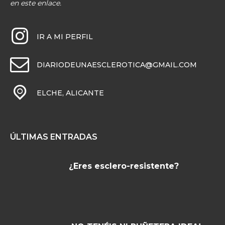
en este enlace.
IR A MI PERFIL
DIARIODEUNAESCLEROTICA@GMAIL.COM
ELCHE, ALICANTE
ÚLTIMAS ENTRADAS
¿Eres esclero-resistente?