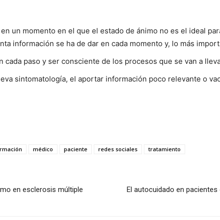
n un momento en el que el estado de ánimo no es el ideal para
uánta información se ha de dar en cada momento y, lo más impor
en cada paso y ser consciente de los procesos que se van a lleva
eva sintomatología, el aportar información poco relevante o va
ormación
médico
paciente
redes sociales
tratamiento
imo en esclerosis múltiple
El autocuidado en pacientes c