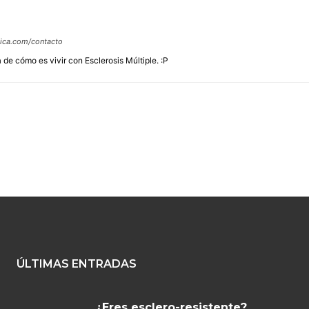
tica.com/contacto
 de cómo es vivir con Esclerosis Múltiple. :P
ÚLTIMAS ENTRADAS
¿Eres esclero-resistente?