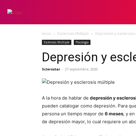
INICIO
ESCLERO
Inicio
Esclerosis Múltiple
Depresión y esclerosis 
Esclerosis Múltiple
Psicología
Depresión y escl
Sclerostar
-
27 septiembre, 2020
A la hora de hablar de
depresión y esclerosi
pueden catalogar como depresión. Para que s
persona un tiempo mayor de
6 meses
, y e
de depresión mayor, lo cual requiere un abo