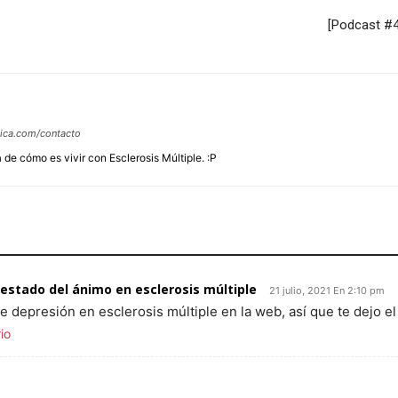
[Podcast #4
tica.com/contacto
 de cómo es vivir con Esclerosis Múltiple. :P
 estado del ánimo en esclerosis múltiple
21 julio, 2021 En 2:10 pm
e depresión en esclerosis múltiple en la web, así que te dejo el
io