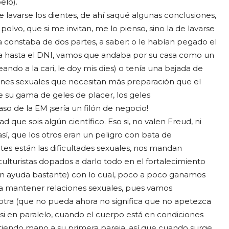
elo).
e lavarse los dientes, de ahí saqué algunas conclusiones,
polvo, que si me invitan, me lo pienso, sino la de lavarse
a constaba de dos partes, a saber: o le habían pegado el
ba hasta el DNI, vamos que andaba por su casa como un
ando a la cari, le doy mis dies) o tenía una bajada de
iones sexuales que necesitan más preparación que el
e su gama de geles de placer, los geles
so de la EM ¡sería un filón de negocio!
que sois algún científico. Eso si, no valen Freud, ni
así, que los otros eran un peligro con bata de
ntes están las dificultades sexuales, nos mandan
culturistas dopados a darlo todo en el fortalecimiento
én ayuda bastante) con lo cual, poco a poco ganamos
ra mantener relaciones sexuales, pues vamos
otra (que no pueda ahora no significa que no apetezca
si en paralelo, cuando el cuerpo está en condiciones
etiendo mano a su primera pareja, así que cuando surge