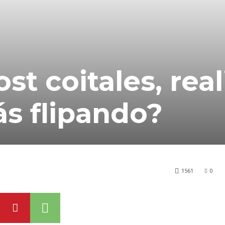
t coitales, real
tás flipando?
1561
0