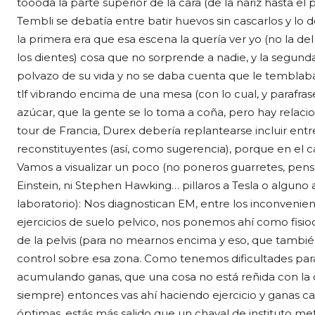
toooda la parte superior de la cara (de la nariz hasta el p
Tembli se debatía entre batir huevos sin cascarlos y lo d
la primera era que esa escena la quería ver yo (no la del 
los dientes) cosa que no sorprende a nadie, y la segund
polvazo de su vida y no se daba cuenta que le tembla
tlf vibrando encima de una mesa (con lo cual, y parafrase
azúcar, que la gente se lo toma a coña, pero hay relac
tour de Francia, Durex debería replantearse incluir entr
reconstituyentes (así, como sugerencia), porque en el ca
Vamos a visualizar un poco (no poneros guarretes, pensad 
Einstein, ni Stephen Hawking… pillaros a Tesla o alguno 
laboratorio): Nos diagnostican EM, entre los inconvenie
ejercicios de suelo pelvico, nos ponemos ahí como fisio
de la pelvis (para no mearnos encima y eso, que tambi
control sobre esa zona. Como tenemos dificultades pa
acumulando ganas, que una cosa no está reñida con la 
siempre) entonces vas ahí haciendo ejercicio y ganas ca
óptimas, estás más salido que un chaval de instituto m