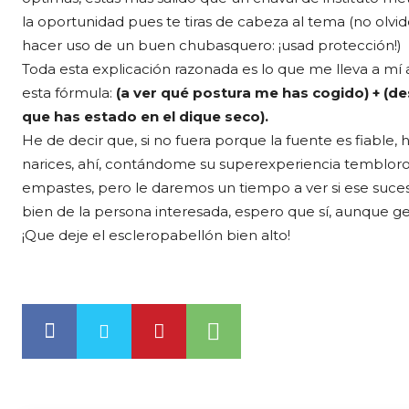
la oportunidad pues te tiras de cabeza al tema (no olvi
hacer uso de un buen chubasquero: ¡usad protección!)
Toda esta explicación razonada es lo que me lleva a mí
esta fórmula:
(a ver qué postura me has cogido) + (des
que has estado en el dique seco).
He de decir que, si no fuera porque la fuente es fiabl
narices, ahí, contándome su superexperiencia temblorosa
empastes, pero le daremos un tiempo a ver si ese suceso
bien de la persona interesada, espero que sí, aunque ge
¡Que deje el escleropabellón bien alto!