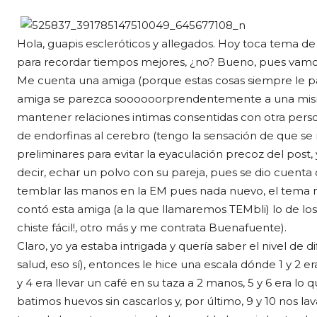
Hola, guapis escleróticos y allegados. Hoy toca tema de 
para recordar tiempos mejores, ¿no? Bueno, pues vamos al
Me cuenta una amiga (porque estas cosas siempre le p
amiga se parezca soooooorprendentemente a una mism
mantener relaciones intimas consentidas con otra pers
de endorfinas al cerebro (tengo la sensación de que se 
preliminares para evitar la eyaculación precoz del post, y
decir, echar un polvo con su pareja, pues se dio cuenta
temblar las manos en la EM pues nada nuevo, el tema no
contó esta amiga (a la que llamaremos TEMbli) lo de los
chiste fácil!, otro más y me contrata Buenafuente).
Claro, yo ya estaba intrigada y quería saber el nivel de di
salud, eso sí), entonces le hice una escala dónde 1 y 2 e
y 4 era llevar un café en su taza a 2 manos, 5 y 6 era
batimos huevos sin cascarlos y, por último, 9 y 10 nos 