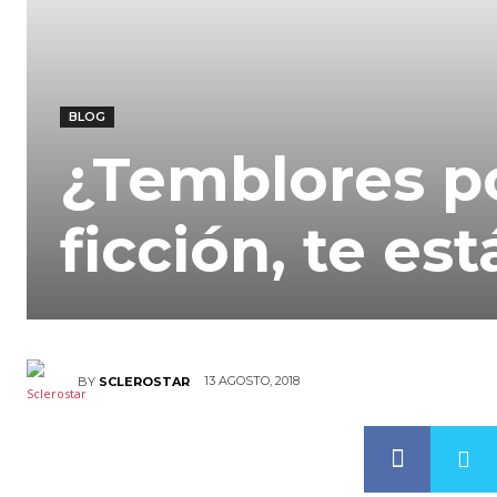
BLOG
¿Temblores pos
ficción, te es
13 AGOSTO, 2018
BY
SCLEROSTAR