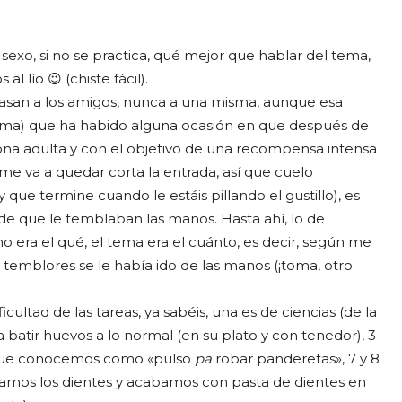
sexo, si no se practica, qué mejor que hablar del tema,
 lío 😉 (chiste fácil).
asan a los amigos, nunca a una misma, aunque esa
a) que ha habido alguna ocasión en que después de
ona adulta y con el objetivo de una recompensa intensa
me va a quedar corta la entrada, así que cuelo
 que termine cuando le estáis pillando el gustillo), es
 de que le temblaban las manos. Hasta ahí, lo de
 era el qué, el tema era el cuánto, es decir, según me
 temblores se le había ido de las manos (¡toma, otro
ficultad de las tareas, ya sabéis, una es de ciencias (de la
ra batir huevos a lo normal (en su plato y con tenedor), 3
 lo que conocemos como «pulso
pa
robar panderetas», 7 y 8
lavamos los dientes y acabamos con pasta de dientes en